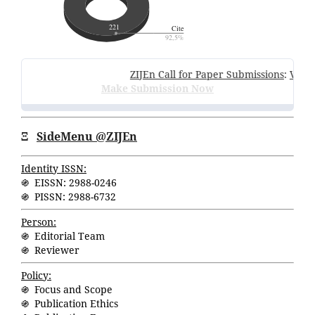
ZIJEn Call for Paper Submissions
:
Volume
Make Submission Now
Ξ
SideMenu @ZIJEn
Identity ISSN:
֍ EISSN: 2988-0246
֍ PISSN: 2988-6732
Person:
֍ Editorial Team
֍ Reviewer
Policy:
֍ Focus and Scope
֍ Publication Ethics