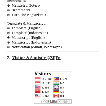
References:
֍ Mendeley/ Zotero
֍ Grammarly
֍ Turnitin/ Plagiarism X
Template & Manuscript:
֍ Template (English)
֍ Template (Indonesian)
֍ Manuscript (English)
֍ Manuscript (Indonesian)
֍ Notification (
e-mail
,
WhatsApp
)
Ξ
Visitor & Statistic @ZIJEn