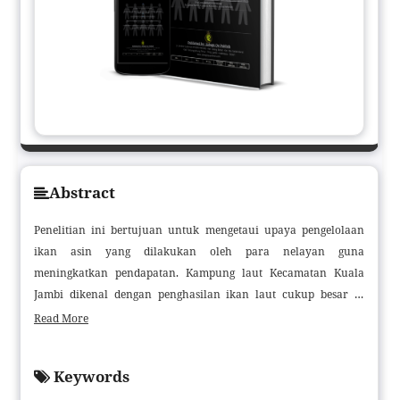
Abstract
Penelitian ini bertujuan untuk mengetaui upaya pengelolaan
ikan asin yang dilakukan oleh para nelayan guna
meningkatkan pendapatan. Kampung laut Kecamatan Kuala
Jambi dikenal dengan penghasilan ikan laut cukup besar di
Kabupaten Tanjung Jabung Timur, merupakan tempat yang
Read More
dijadikan objek penelitian. Mata pencaharian masyarakatnya
sebagian besar adalah nelayan, oleh karena itu daerah ini dulu
Keywords
dijuluki sebagai kampung laut. Metode penelitian ini