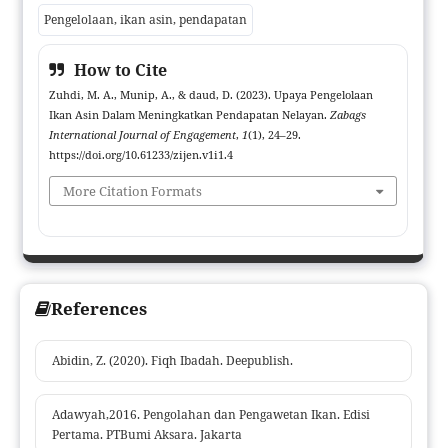
menggunakan pendekatan kuantitatif dengan menggunakan
Pengelolaan, ikan asin, pendapatan
formula/ rumus R/C ratio. Hasil penelitian menunjukkan bahwa
pendapatan bersih yang diperoleh nelayan dalam usaha
How to Cite
pengelolaan ikan asin lendra sebesar Rp1.102.650 dan R/C ratio
Zuhdi, M. A., Munip, A., & daud, D. (2023). Upaya Pengelolaan
yang diperoleh sebesar 1,1. Dengan demikian, maka dapat
Ikan Asin Dalam Meningkatkan Pendapatan Nelayan.
Zabags
dikatakan bahwa upaya pengelolaan Ikan Asin yang telah
International Journal of Engagement
,
1
(1), 24–29.
dijalankan dapat meningkatkan pendapatan nelayan
https://doi.org/10.61233/zijen.v1i1.4
More Citation Formats
References
Abidin, Z. (2020). Fiqh Ibadah. Deepublish.
Adawyah,2016. Pengolahan dan Pengawetan Ikan. Edisi
Pertama. PTBumi Aksara. Jakarta