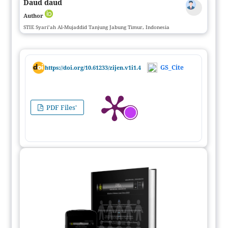
Daud daud
Author
STIE Syari’ah Al-Mujaddid Tanjung Jabung Timur, Indonesia
GS_Cite
https://doi.org/10.61233/zijen.v1i1.4
PDF Files'